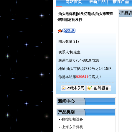
网站首页
最新产品
推荐产品
·
产品
汕头电焊机|汕头切割机|汕头市宏洋
焊割器材批发行
图片数量:317
联系人:柯先生
联系电话:0754-88107328
地址:汕头市护堤路39号之14-15格
你是本站第
939641
位客人！
·新闻中心
·产品类别
·数控切割设备
·上海东升焊机