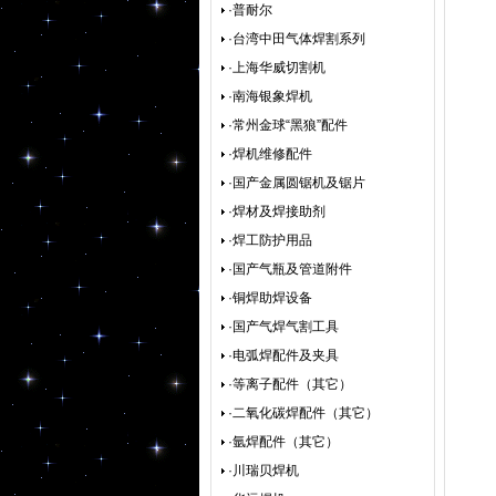
·普耐尔
·台湾中田气体焊割系列
·上海华威切割机
·南海银象焊机
·常州金球“黑狼”配件
·焊机维修配件
·国产金属圆锯机及锯片
·焊材及焊接助剂
·焊工防护用品
·国产气瓶及管道附件
·铜焊助焊设备
·国产气焊气割工具
·电弧焊配件及夹具
·等离子配件（其它）
·二氧化碳焊配件（其它）
·氩焊配件（其它）
·川瑞贝焊机