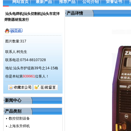
网站首页
最新产品
推荐产品
公司介绍
荣誉证书
·
产品详情
汕头电焊机|汕头切割机|汕头市宏洋
焊割器材批发行
图片数量:317
联系人:柯先生
联系电话:0754-88107328
地址:汕头市护堤路39号之14-15格
你是本站第
939961
位客人！
·新闻中心
·产品类别
·数控切割设备
·上海东升焊机