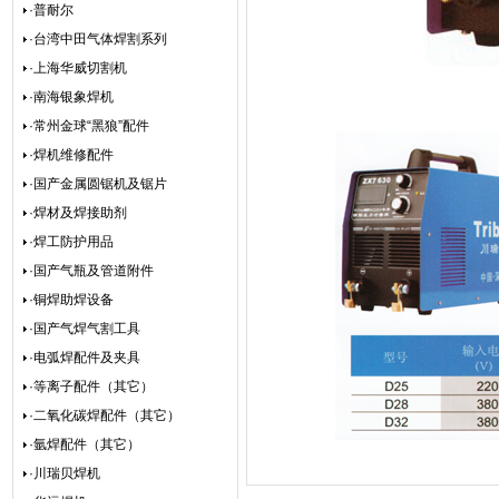
·普耐尔
·台湾中田气体焊割系列
·上海华威切割机
·南海银象焊机
·常州金球“黑狼”配件
·焊机维修配件
·国产金属圆锯机及锯片
·焊材及焊接助剂
·焊工防护用品
·国产气瓶及管道附件
·铜焊助焊设备
·国产气焊气割工具
·电弧焊配件及夹具
·等离子配件（其它）
·二氧化碳焊配件（其它）
·氩焊配件（其它）
·川瑞贝焊机