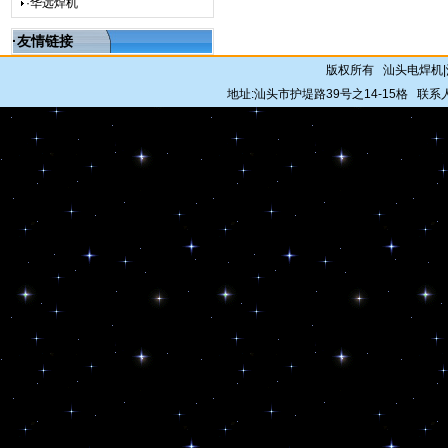
·华远焊机
·友情链接
版权所有 汕头电焊机
地址:汕头市护堤路39号之14-15格 联系人: