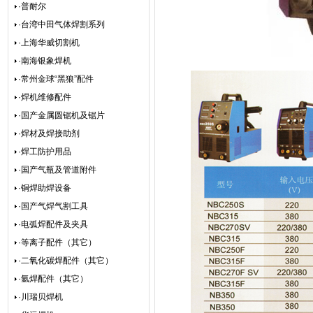
·普耐尔
·台湾中田气体焊割系列
·上海华威切割机
·南海银象焊机
·常州金球“黑狼”配件
·焊机维修配件
·国产金属圆锯机及锯片
·焊材及焊接助剂
·焊工防护用品
·国产气瓶及管道附件
·铜焊助焊设备
·国产气焊气割工具
·电弧焊配件及夹具
·等离子配件（其它）
·二氧化碳焊配件（其它）
·氩焊配件（其它）
·川瑞贝焊机