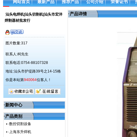
网站首页
最新产品
推荐产品
公司介绍
荣誉证书
·
产品详情
汕头电焊机|汕头切割机|汕头市宏洋
焊割器材批发行
图片数量:317
联系人:柯先生
联系电话:0754-88107328
地址:汕头市护堤路39号之14-15格
你是本站第
940064
位客人！
·新闻中心
·产品类别
·数控切割设备
·上海东升焊机