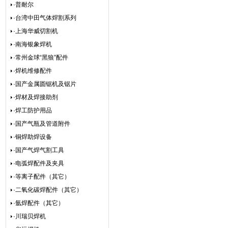
·普耐尔
·台湾中田气体焊割系列
·上海华威切割机
·南海银象焊机
·常州金球“黑狼”配件
·焊机维修配件
·国产金属圆锯机及锯片
·焊材及焊接助剂
·焊工防护用品
·国产气瓶及管道附件
·铜焊助焊设备
·国产气焊气割工具
·电弧焊配件及夹具
·等离子配件（其它）
·二氧化碳焊配件（其它）
·氩焊配件（其它）
·川瑞贝焊机