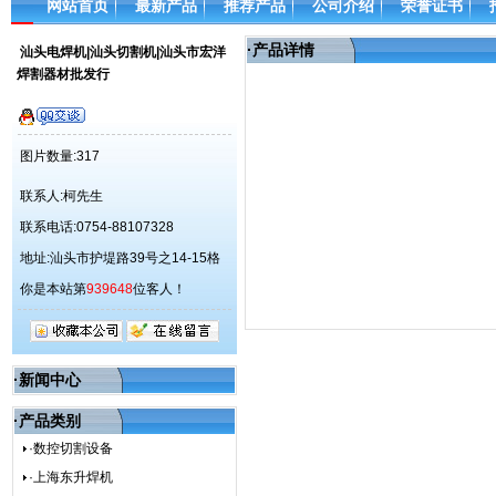
网站首页
最新产品
推荐产品
公司介绍
荣誉证书
·
产品详情
汕头电焊机|汕头切割机|汕头市宏洋
焊割器材批发行
图片数量:317
联系人:柯先生
联系电话:0754-88107328
地址:汕头市护堤路39号之14-15格
你是本站第
939648
位客人！
·新闻中心
·产品类别
·数控切割设备
·上海东升焊机