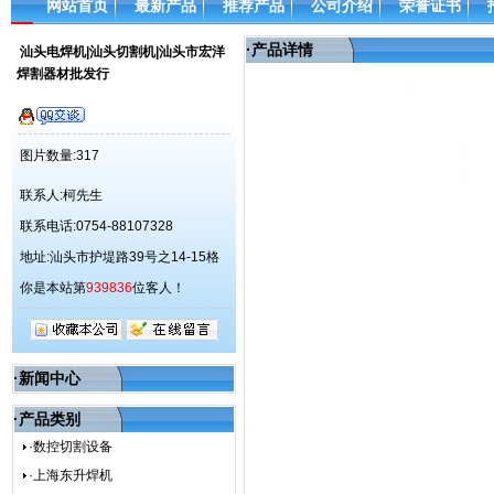
网站首页
最新产品
推荐产品
公司介绍
荣誉证书
·
产品详情
汕头电焊机|汕头切割机|汕头市宏洋
焊割器材批发行
图片数量:317
联系人:柯先生
联系电话:0754-88107328
地址:汕头市护堤路39号之14-15格
你是本站第
939836
位客人！
·新闻中心
·产品类别
·数控切割设备
·上海东升焊机