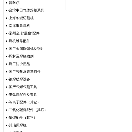
·普耐尔
·台湾中田气体焊割系列
·上海华威切割机
·南海银象焊机
·常州金球“黑狼”配件
·焊机维修配件
·国产金属圆锯机及锯片
·焊材及焊接助剂
·焊工防护用品
·国产气瓶及管道附件
·铜焊助焊设备
·国产气焊气割工具
·电弧焊配件及夹具
·等离子配件（其它）
·二氧化碳焊配件（其它）
·氩焊配件（其它）
·川瑞贝焊机